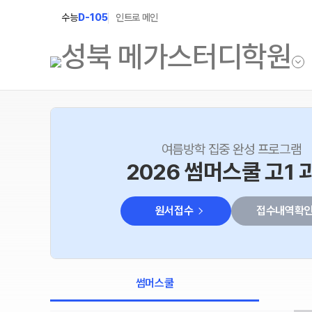
수능
D-105
인트로 메인
학원소개
고1 과정
여름방학 집중 완성 프로그램
학원안내
2027 고1 윈터스쿨
2026 썸머스쿨 고1 
N
2026 고1 썸머스쿨
선생님
원서접수
접수내역확
설명회·사전예약
캠퍼스생활
공지사항
썸머스쿨
학원시설