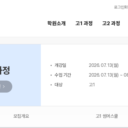
로그인
회
학원소개
고1 과정
고2 과정
고2 과정
고3 과정
개강일
2026. 07. 13(월)
2027 고2 윈터스쿨
2027 고3 윈터스쿨
과정
N
N
수업 기간
2026. 07. 13(월) ~ 0
2026 고2 썸머스쿨
2026 고3 썸머스쿨
대상
고1
인
2028 고2 정시집중반
모집개요
고1 썸머스쿨