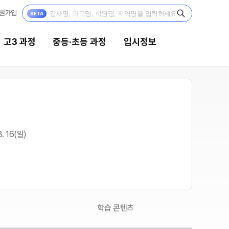
원가입
고3 과정
중등·초등 과정
입시정보
중등·초등 과정
입시정보
2027 중등·초등 윈터스쿨
대입전략리포트
N
8. 16(일)
2026 중등·초등 썸머스쿨
고입전략리포트
2026 중3 고등대비반
학습 콘텐츠