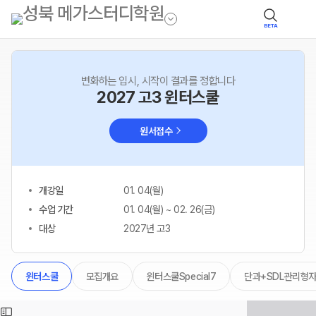
BETA
변화하는 입시, 시작이 결과를 정합니다
2027 고3 윈터스쿨
원서접수
개강일
01. 04(월)
수업 기간
01. 04(월) ~ 02. 26(금)
대상
2027년 고3
모집개요
윈터스쿨Special7
단과+SDL관리형
윈터스쿨