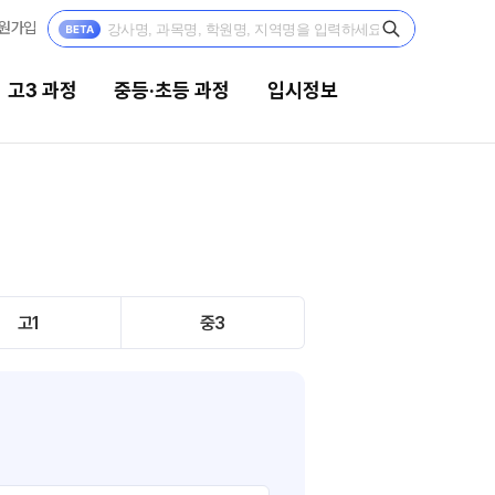
원가입
고3 과정
중등·초등 과정
입시정보
중등·초등 과정
입시정보
2027 중등·초등 윈터스쿨
대입전략리포트
N
2026 중등·초등 썸머스쿨
고입전략리포트
고1
중3
2026 중3 고등대비반