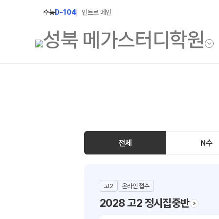
수능
D-104
인트로 메인
학원소개
고1 과정
학원안내
2027 고1 윈터스쿨
N
2026 고1 썸머스쿨
선생님
전체
N수
설명회·사전예약
캠퍼스생활
고2
온라인 접수
공지사항
2028 고2 정시집중반
학원시설