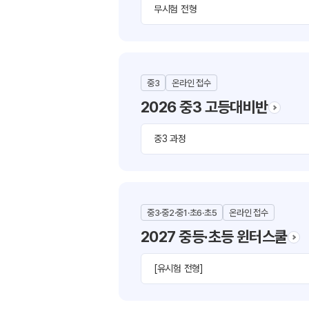
무시험 전형
방문상담예약
오시는길
고객센터
중3
온라인 접수
온라인 상담
2026 중3 고등대비반
자주 묻는 질문
재원생 온라인 결제 안내
중3 과정
단과 온라인 결제 안내
마이페이지 안내
중3·중2·중1·초6·초5
온라인 접수
2027 중등·초등 윈터스쿨
[유시험 전형]