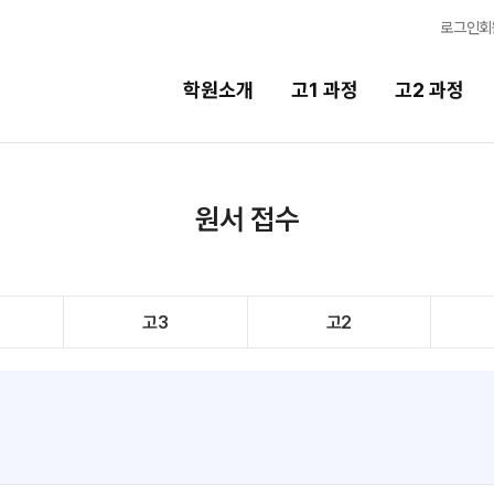
로그인
회
학원소개
고1 과정
고2 과정
고2 과정
고3 과정
원서 접수
2027 고2 윈터스쿨
2027 고3 윈터스쿨
N
N
2026 고2 썸머스쿨
2026 고3 썸머스쿨
고3
고2
2028 고2 정시집중반