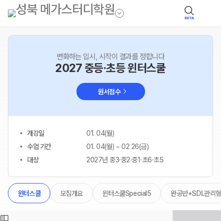
BETA
변화하는 입시, 시작이 결과를 정합니다
2027 중등·초등 윈터스쿨
원서접수
개강일
01. 04(월)
수업 기간
01. 04(월) ~ 02 26(금)
대상
2027년 중3·중2·중1·초6·초5
모집개요
윈터스쿨Special5
완공반+SDL관리
윈터스쿨