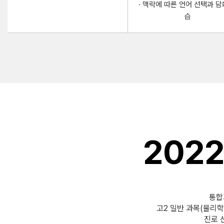
· 맥락에 따른 언어 선택과 담
습
202
통합과
고2 일반 과목(물리학
진로 