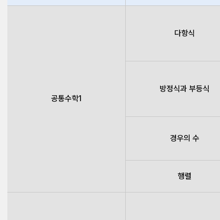
다항식
방정식과 부등식
공통수학1
경우의 수
행렬