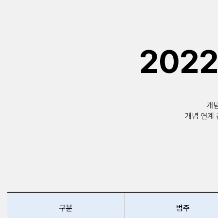
202
개념
개념 연계
구분
범주