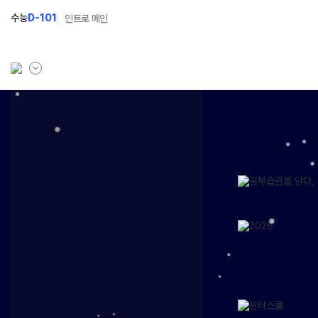
수능
D-101
인트로 메인
학원소개
고1 과정
고2
학원안내
2027 고1 윈터스쿨
202
N
선생님
2026 고1 썸머스쿨
202
설명회·사전예약
202
캠퍼스생활
공지사항
학원시설