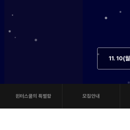
방문상담예약
오시는길
고객센터
온라인 상담
자주 묻는 질문
재원생 온라인 결제 안내
단과 온라인 결제 안내
마이페이지 안내
11. 10(
윈터스쿨의 특별함
모집안내