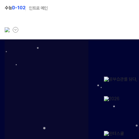
수능
D-102
인트로 메인
학원소개
고1 과정
고2
학원안내
2027 고1 윈터스쿨
202
N
선생님
2026 고1 썸머스쿨
202
설명회·사전예약
202
캠퍼스생활
공지사항
학원시설