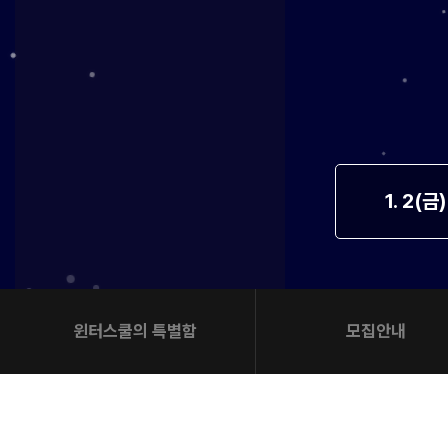
방문상담예약
오시는길
고객센터
온라인 상담
자주 묻는 질문
재원생 온라인 결제 안내
단과 온라인 결제 안내
마이페이지 안내
1. 2(금
윈터스쿨의 특별함
모집안내