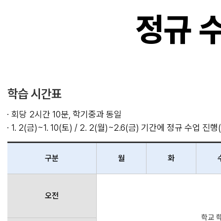
정규 
학습 시간표
회당 2시간 10분, 학기중과 동일
1. 2(금)~1. 10(토) / 2. 2(월)~2.6(금) 기간에 정규 수
구분
월
화
오전
학교 