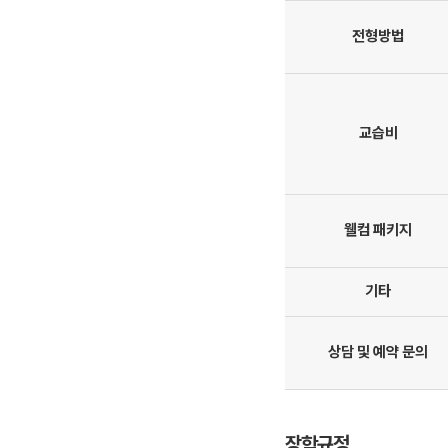
전형방법
교습비
웰컴 패키지
기타
상담 및 예약 문의
장학규정