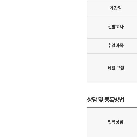
방문상담예약
개강일
오시는길
고객센터
선발고사
온라인 상담
자주 묻는 질문
수업과목
재원생 온라인 결제 안내
단과 온라인 결제 안내
마이페이지 안내
레벨 구성
상담 및 등록방법
입학상담