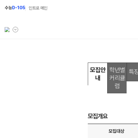
수능
D-105
인트로 메인
학원소개
고1 과정
고2
학원안내
2027 고1 윈터스쿨
202
모집안
학년별
N
특
내
커리큘
선생님
2026 고1 썸머스쿨
202
럼
설명회·사전예약
202
캠퍼스생활
모집개요
공지사항
학원시설
모집대상