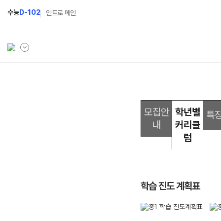
수능
D-102
인트로 메인
학원소개
고1 과정
고2
학원안내
2027 고1 윈터스쿨
202
모집안
학년별
N
특
내
커리큘
선생님
2026 고1 썸머스쿨
202
럼
설명회·사전예약
202
캠퍼스생활
학습 진도 계획표
공지사항
학원시설