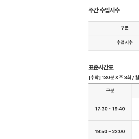
방문상담예약
주간 수업시수
오시는길
고객센터
구분
온라인 상담
자주 묻는 질문
수업시수
재원생 온라인 결제 안내
단과 온라인 결제 안내
마이페이지 안내
표준시간표
[수학] 130분 X 주 3회 /
구분
17:30 ~ 19:40
19:50 ~ 22:00