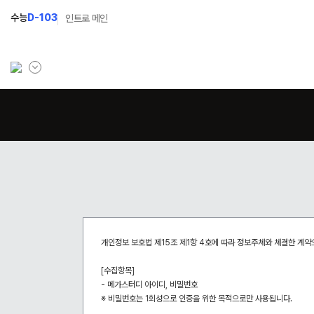
수능
D-103
인트로 메인
학원소개
고1 과정
고2
학원안내
2027 고1 윈터스쿨
202
N
선생님
2026 고1 썸머스쿨
202
설명회·사전예약
202
캠퍼스생활
개인정보 보호법 제15조 제1항 4호에 따라 정보주체와 체결한 계
공지사항
[수집항목]
- 메가스터디 아이디, 비밀번호
학원시설
※ 비밀번호는 1회성으로 인증을 위한 목적으로만 사용됩니다.