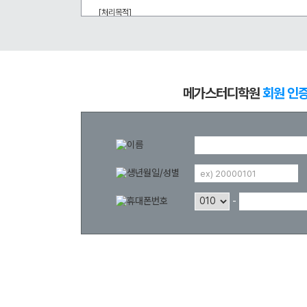
방문상담예약
[처리목적] 
메가스터디 온라인 회원 인증을 통한 강좌 할인 등 부가서비스 혜택 
오시는길
고객센터
[개인정보의 보유 및 이용기간] 
회원 탈퇴 시까지
온라인 상담
메가스터디학원
회원 인
자주 묻는 질문
재원생 온라인 결제 안내
단과 온라인 결제 안내
마이페이지 안내
ex) 20000101
-