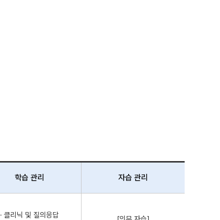
학습 관리
자습 관리
· 클리닉 및 질의응답
[의무 자습]