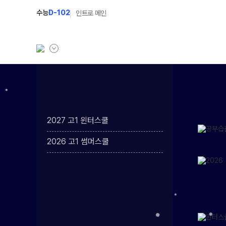
수능
D-102
인트로 메인
학원소개
고1 과정
학원안내
2027 고1 윈터스쿨
N
2027 고1 윈터스쿨
선생님
2026 고1 썸머스쿨
2026 고1 썸머스쿨
설명회·사전예약
캠퍼스생활
공지사항
학원시설