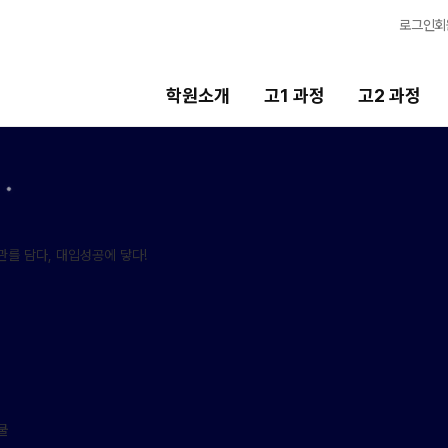
로그인
회
학원소개
고1 과정
고2 과정
고2 과정
고3 과정
중
2027 고2 윈터스쿨
2027 고3 윈터스쿨
20
N
N
2026 고2 썸머스쿨
2026 고3 썸머스쿨
20
2028 고2 정시집중반
20