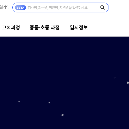
원가입
고3 과정
중등·초등 과정
입시정보
등·초등 과정
입시정보
27 중등·초등 윈터스쿨
대입전략리포트
N
26 중등·초등 썸머스쿨
고입전략리포트
26 중3 고등대비반