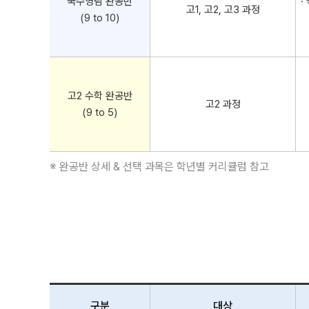
국수영탐 완공반
·
고1, 고2, 고3 과정
(9 to 10)
고2 수학 완공반
고2 과정
(9 to 5)
※ 완공반 상세 & 선택 과목은 학년별 커리큘럼 참고
구분
대상