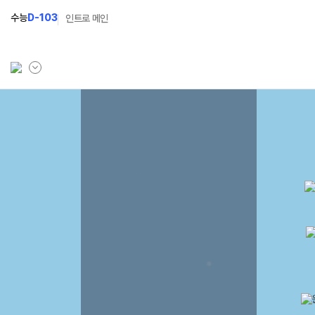
수능
D-103
인트로 메인
학원소개
고1 과정
고2
학원안내
2027 고1 윈터스쿨
202
N
선생님
2026 고1 썸머스쿨
202
설명회·사전예약
202
캠퍼스생활
공지사항
학원시설