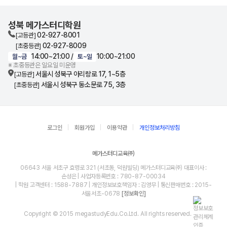
성북 메가스터디학원
02-927-8001
[고등관]
02-927-8009
[초중등관]
14:00~21:00 /
10:00~21:00
월~금
토~일
※ 초중등관은 일요일 미운영
서울시 성북구 아리랑로 17, 1~5층
[고등관]
서울시 성북구 동소문로 75, 3층
[초중등관]
로그인
회원가입
이용약관
개인정보처리방침
메가스터디교육㈜
06643 서울 서초구 효령로 321 (서초동, 덕원빌딩) 메가스터디교육㈜ 대표이사 :
손성은 | 사업자등록번호 : 780-87-00034
| 학원 고객센터 : 1588-7887 | 개인정보보호책임자 : 김영무 | 통신판매번호 : 2015-
서울서초-0678
[정보확인]
Copyright © 2015 megastudyEdu.Co.Ltd. All rights reserved.