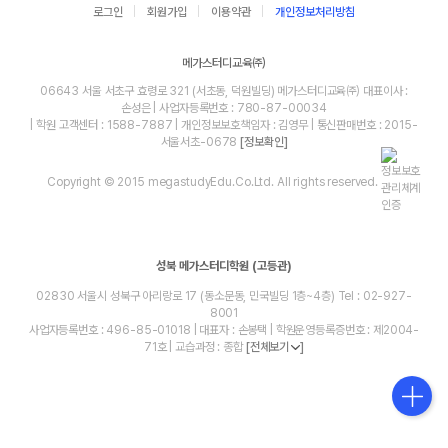
로그인
회원가입
이용약관
개인정보처리방침
메가스터디교육㈜
06643 서울 서초구 효령로 321 (서초동, 덕원빌딩) 메가스터디교육㈜ 대표이사 :
손성은 | 사업자등록번호 : 780-87-00034
| 학원 고객센터 : 1588-7887 | 개인정보보호책임자 : 김영무 | 통신판매번호 : 2015-
서울서초-0678
[정보확인]
Copyright © 2015 megastudyEdu.Co.Ltd. All rights reserved.
성북 메가스터디학원 (고등관)
02830 서울시 성북구 아리랑로 17 (동소문동, 민국빌딩 1층~4층) Tel : 02-927-
8001
사업자등록번호 : 496-85-01018 | 대표자 : 손봉택 | 학원운영등록증번호 : 제2004-
71호 | 교습과정 : 종합
[전체보기
]
blog
youtube
insta