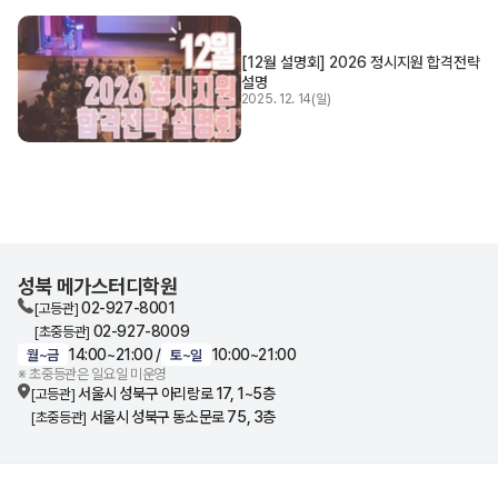
[12월 설명회] 2026 정시지원 합격전략
설명
2025. 12. 14(일)
성북 메가스터디학원
02-927-8001
[고등관]
02-927-8009
[초중등관]
14:00~21:00 /
10:00~21:00
월~금
토~일
※ 초중등관은 일요일 미운영
서울시 성북구 아리랑로 17, 1~5층
[고등관]
서울시 성북구 동소문로 75, 3층
[초중등관]