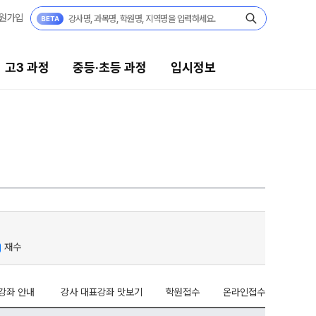
원가입
고3 과정
중등·초등 과정
입시정보
등·초등 과정
입시정보
27 중등·초등 윈터스쿨
대입전략리포트
N
26 중등·초등 썸머스쿨
고입전략리포트
26 중3 고등대비반
재수
강좌 안내
강사 대표강좌 맛보기
학원접수
온라인접수