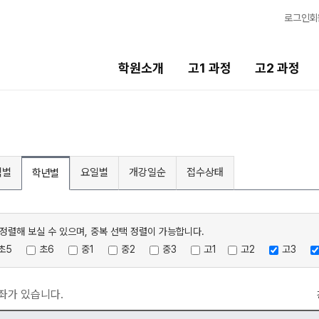
로그인
회
학원소개
고1 과정
고2 과정
고2 과정
고3 과정
중
2027 고2 윈터스쿨
2027 고3 윈터스쿨
20
N
N
역별
요일별
개강일순
접수상태
학년별
2026 고2 썸머스쿨
2026 고3 썸머스쿨
20
2028 고2 정시집중반
20
정렬해 보실 수 있으며, 중복 선택 정렬이 가능합니다.
초5
초6
중1
중2
중3
고1
고2
고3
좌가 있습니다.