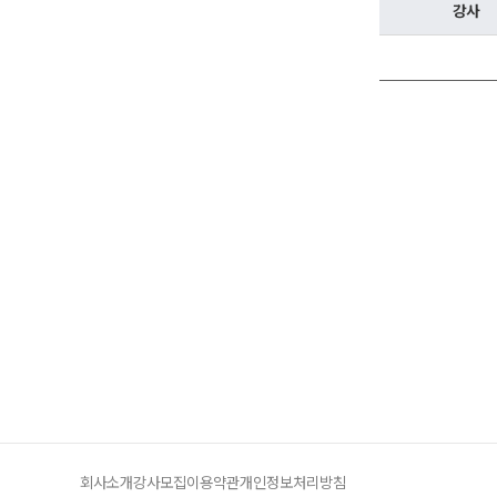
방문상담예약
강사
오시는길
고객센터
온라인 상담
자주 묻는 질문
재원생 온라인 결제 안내
단과 온라인 결제 안내
마이페이지 안내
회사소개
강사모집
이용약관
개인정보처리방침