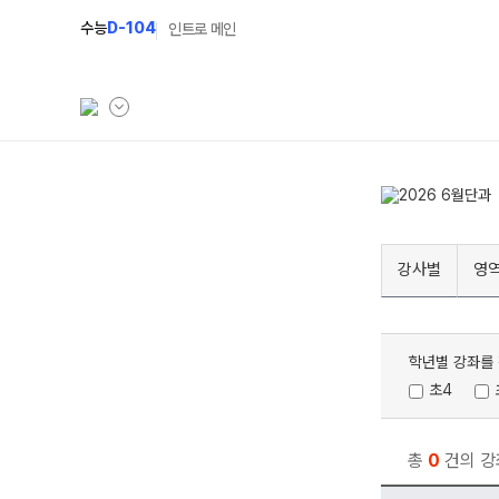
수능
D-104
인트로 메인
학원소개
고1 과정
학원안내
2027 고1 윈터스쿨
N
강사별
영
선생님
2026 고1 썸머스쿨
설명회·사전예약
학년별 강좌를 
캠퍼스생활
초4
공지사항
학원시설
총
0
건의 강